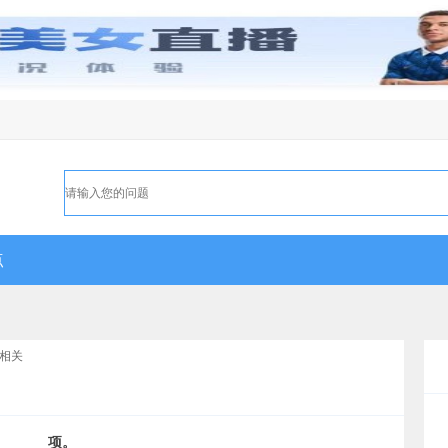
点
相关
_____项。