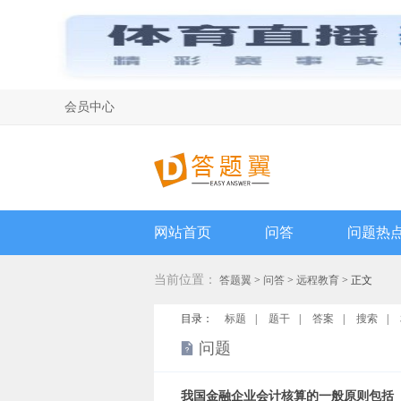
会员中心
网站首页
问答
问题热
当前位置：
答题翼
>
问答
>
远程教育
> 正文
目录：
标题
|
题干
|
答案
|
搜索
|
问题
我国金融企业会计核算的一般原则包括___