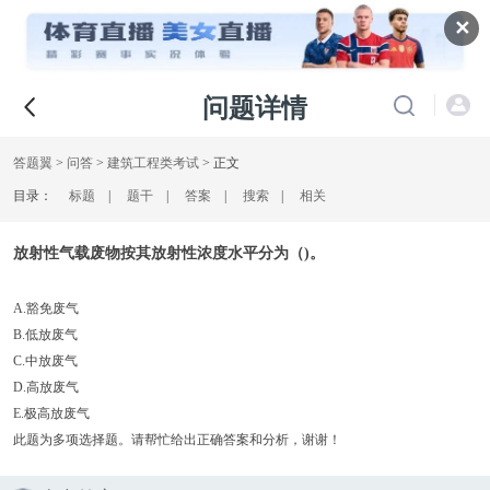
✕
问题详情
答题翼
>
问答
>
建筑工程类考试
> 正文
目录：
标题
|
题干
|
答案
|
搜索
|
相关
放射性气载废物按其放射性浓度水平分为（)。
A.豁免废气
B.低放废气
C.中放废气
D.高放废气
E.极高放废气
此题为多项选择题。请帮忙给出正确答案和分析，谢谢！