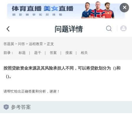
✕
问题详情
答题翼
>
问答
>
远程教育
> 正文
目录：
标题
|
题干
|
答案
|
搜索
|
相关
按照贷款资金来源及其风险承担人不同，可以将贷款划分为（)和
（)。
请帮忙给出正确答案和分析，谢谢！
参考答案