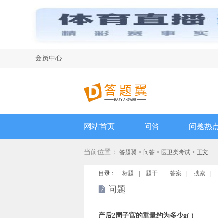
会员中心
网站首页
问答
问题热
当前位置：
答题翼
>
问答
>
医卫类考试
> 正文
目录：
标题
|
题干
|
答案
|
搜索
|
问题
产后2周子宫的重量约为多少g( )