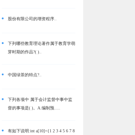
股份有限公司的增资程序..
下列哪些教育理论著作属于教育学萌
芽时期的作品?( )..
中国绿茶的特点?..
下列各项中 属于会计监督中事中监
督的事项是( )。A.编制预.....
有如下说明:int a[10]={1 2 3 4 5 6 7 8