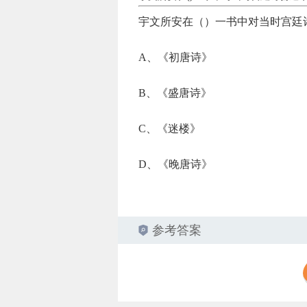
宇文所安在（）一书中对当时宫廷诗
A、《初唐诗》
B、《盛唐诗》
C、《迷楼》
D、《晚唐诗》
参考答案