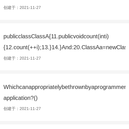
创建于：2021-11-27
publicclassClassA{11.publicvoidcount(inti)
{12.count(++i);13.}14.}And:20.ClassAa=newClass
()
创建于：2021-11-27
Whichcanappropriatelybethrownbyaprogrammeru
application?()
创建于：2021-11-27