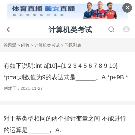
✕
计算机类考试
答题翼
>
问答
>
计算机类考试
> 问题列表
有如下说明:int a[10]={1 2 3 4 5 6 7 8 9 10}
*p=a;则数值为9的表达式是______。A.*p+9B.*
(p+8)C
创建于：2021-11-27
对于基类型相同的两个指针变量之间 不能进行
的运算是 ______。A.