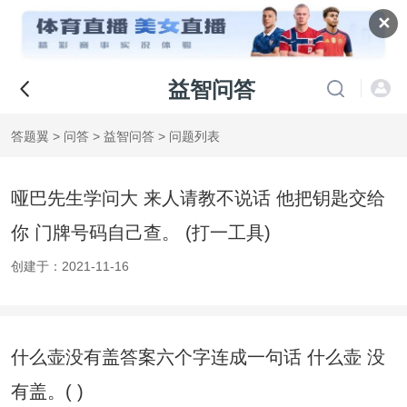
✕
益智问答
答题翼
>
问答
>
益智问答
> 问题列表
哑巴先生学问大 来人请教不说话 他把钥匙交给
你 门牌号码自己查。 (打一工具)
创建于：2021-11-16
什么壶没有盖答案六个字连成一句话 什么壶 没
有盖。( )