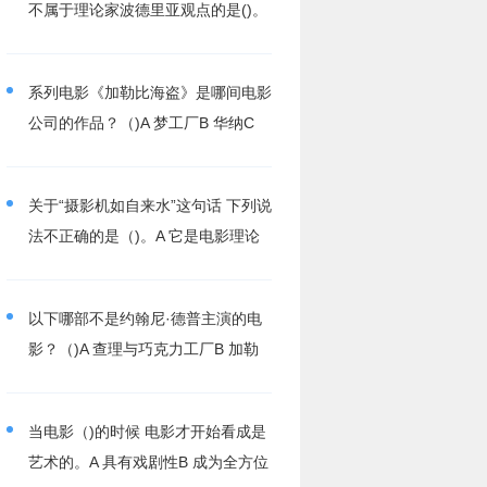
不属于理论家波德里亚观点的是()。
A 影像是现实的反映B 影..
系列电影《加勒比海盗》是哪间电影
公司的作品？（)A 梦工厂B 华纳C
迪士尼D 好莱坞..
关于“摄影机如自来水”这句话 下列说
法不正确的是（)。A 它是电影理论
史上非常有名的一句话。B 由..
以下哪部不是约翰尼·德普主演的电
影？（)A 查理与巧克力工厂B 加勒
比海盗C 天堂电影院D 剪刀手..
当电影（)的时候 电影才开始看成是
艺术的。A 具有戏剧性B 成为全方位